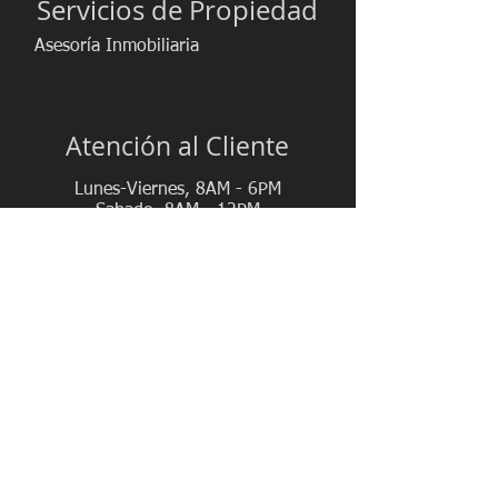
Servicios de Propiedad
Asesoría Inmobiliaria
Atención al Cliente
Lunes-Viernes, 8AM - 6PM
Sabado, 8AM - 12PM
(809) 880-0777
(809) 909-4090
reginmo@gmail.com
Santo Domingo - República Dominicana
Conéctate con