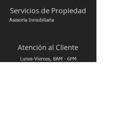
Servicios de Propiedad
Asesoría Inmobiliaria
Atención al Cliente
Lunes-Viernes, 8AM - 6PM
Sabado, 8AM - 12PM
(809) 880-0777
(809) 909-4090
reginmo@gmail.com
Santo Domingo - República Dominicana
Conéctate con