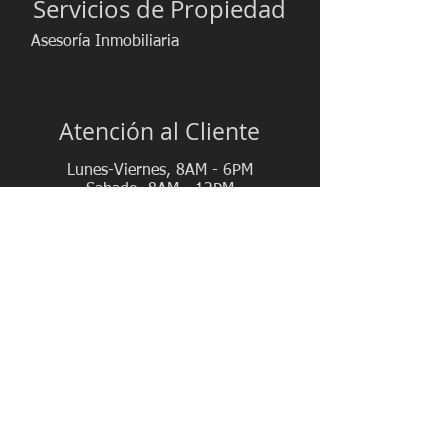
Servicios de Propiedad
Asesoría Inmobiliaria
Atención al Cliente
Lunes-Viernes, 8AM - 6PM
Sabado, 8AM - 12PM
(809) 880-0777
(809) 909-4090
reginmo@gmail.com
Santo Domingo - República Dominicana
Conéctate con